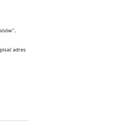
pisów".
pisać adres 