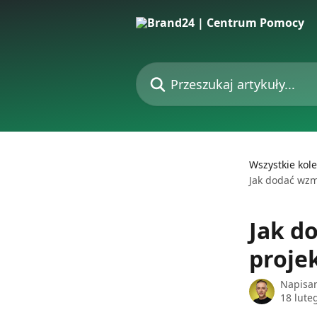
Przejdź do głównej zawartości
Przeszukaj artykuły...
Wszystkie kole
Jak dodać wzm
Jak d
proje
Napisa
18 lute