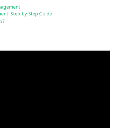
anagement
ent: Step-by-Step Guide
s?